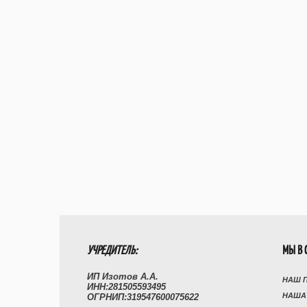
УЧРЕДИТЕЛЬ:
МЫ В 
ИП Изотов А.А.
НАШ 
ИНН:281505593495
НАША
ОГРНИП:319547600075622