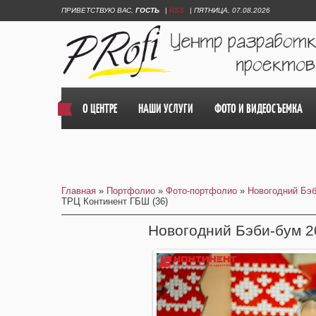
ПРИВЕТСТВУЮ ВАС
,
ГОСТЬ
|
RSS
|
ПЯТНИЦА, 07.08.2026
О ЦЕНТРЕ
НАШИ УСЛУГИ
ФОТО И ВИДЕОСЪЕМКА
Главная
»
Портфолио
»
Фото-портфолио
»
Новогодний Бэб
ТРЦ Континент ГБШ (36)
Новогодний Бэби-бум 2