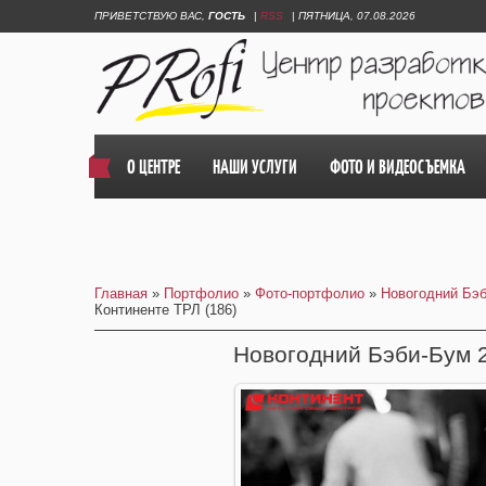
ПРИВЕТСТВУЮ ВАС
,
ГОСТЬ
|
RSS
|
ПЯТНИЦА, 07.08.2026
О ЦЕНТРЕ
НАШИ УСЛУГИ
ФОТО И ВИДЕОСЪЕМКА
Главная
»
Портфолио
»
Фото-портфолио
»
Новогодний Бэб
Континенте ТРЛ (186)
Новогодний Бэби-Бум 2