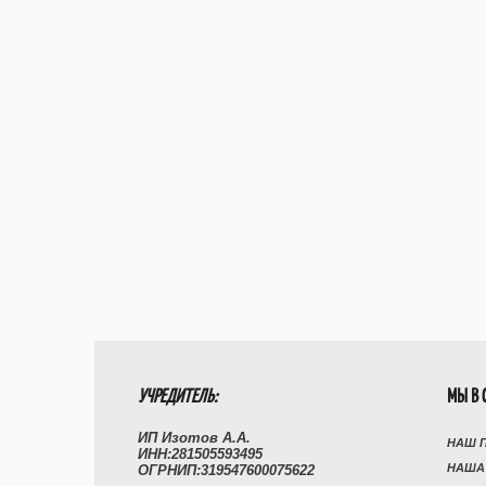
УЧРЕДИТЕЛЬ:
МЫ В 
ИП Изотов А.А.
НАШ 
ИНН:281505593495
НАША
ОГРНИП:319547600075622